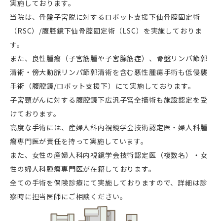
実施しております。
当院は、骨盤子宮脱に対するロボット支援下仙骨腟固定術
（
RSC
）
/
腹腔鏡下仙骨腟固定術（
LSC
）を実施しておりま
す。
また、良性腫瘍（子宮筋腫や子宮腺筋症）、骨盤リンパ節郭
清術・傍大動脈リンパ節郭清術を含む悪性腫瘍手術も低侵襲
手術（腹腔鏡
/
ロボット支援下）にて実施しております。
子宮頸がんに対する腹腔鏡下広汎子宮全摘術も施設認定を受
けております。
高度な手術には、産婦人科内視鏡学会技術認定医・婦人科腫
瘍専門医が責任を持って実施しています。
また、女性の産婦人科内視鏡学会技術認定医（複数名）・女
性の婦人科腫瘍専門医が在籍しております。
全ての手術を保険診療にて実施しておりますので、詳細は診
察時に担当医師にご相談ください。