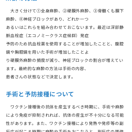
大きく分けて①全身麻酔、②硬膜外麻酔、③脊髄くも膜下
麻酔、④神経ブロックがあり、どれか一つ
あるいはこれらを組み合わせておこないます。最近は深部静
脈血栓症（エコノミークラス症候群）発症
予防のため抗血栓薬を使用することが増加したことと、腹腔
鏡や胸腔鏡を用いた手術が増加したことよ
り硬膜外麻酔の頻度が減り、神経ブロックの割合が増えてい
ます。最終的な麻酔の方法は手術の内容、
患者さんの状態などで決定します。
手術と予防接種について
ワクチン接種後の抗体を産生するべき時期に、手術や麻酔
により免疫が抑制されれば、抗体の産生が不十分になる可能
性があります。また、ワクチン接種により発熱や発疹等の副
反応が起こる時期に麻酔や手術をおこなうと、副反応の増強