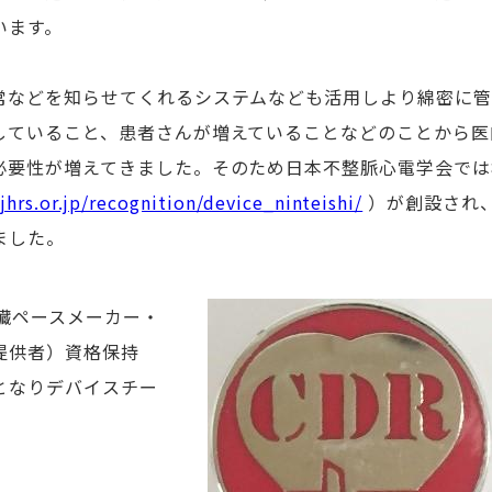
います。
常などを知らせてくれるシステムなども活用しより綿密に
していること、患者さんが増えていることなどのことから医
必要性が増えてきました。そのため日本不整脈心電学会では
jhrs.or.jp/recognition/device_ninteishi/
）が創設され、
ました。
心臓ペースメーカー・
提供者）資格保持
となりデバイスチー