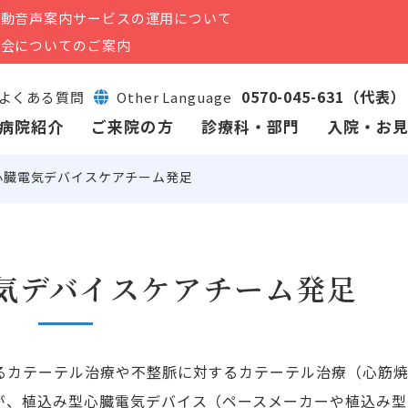
自動音声案内サービスの運用について
面会についてのご案内
0570-045-631（代表）
よくある質問
Other Language
病院紹介
ご来院の方
診療科・部門
入院・お
心臓電気デバイスケアチーム発足
気デバイスケアチーム発足
るカテーテル治療や不整脈に対するカテーテル治療（心筋
が、植込み型心臓電気デバイス（ペースメーカーや植込み型