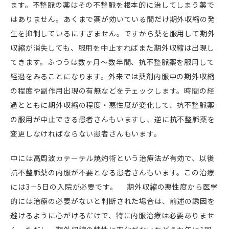
ます。不整脈の薬はその不整脈を根本的に治してしまう薬で
はありません。あくまで薬が効いている間だけ期外収縮の発
生を抑制しているにすぎません。ですから薬を服用して期外
収縮が消失しても、服用を中止すればまた期外収縮は出現し
てきます。ふつうは数ヶ月〜数年間、抗不整脈薬を服用して
経過をみることになります。外来では薬剤内服中の期外収縮
の程度や副作用出現の有無などをチェックします。時間の経
過とともに期外収縮の程度・悪性度が変化して、抗不整脈薬
の服用が中止できる患者さんもいますし、逆に抗不整脈薬を
変更しなければならない患者さんもいます。
中には高周波カテーテル焼灼術という治療法が有効で、以後
抗不整脈薬の内服が不要となる患者さんもいます。この治療
には3－5日の入院が必要です。 期外収縮の悪性度から医学
的には治療の必要がないと判断された場合は、前述の誘因を
避けるように心がけるだけで、特に内服治療は必要ありませ