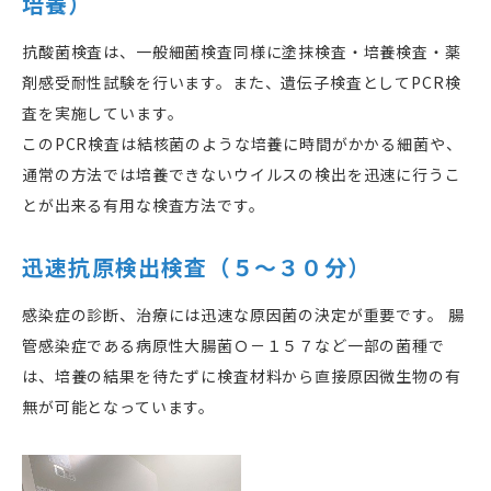
培養）
抗酸菌検査は、一般細菌検査同様に塗抹検査・培養検査・薬
剤感受耐性試験を行います。また、遺伝子検査として
PCR
検
査を実施しています。
この
PCR
検査は結核菌のような培養に時間がかかる細菌や、
通常の方法では培養できないウイルスの検出を迅速に行うこ
とが出来る有用な検査方法です。
迅速抗原検出検査（５〜３０分）
感染症の診断、治療には迅速な原因菌の決定が重要です。 腸
管感染症である病原性大腸菌Ｏ－１５７など一部の菌種で
は、培養の結果を待たずに検査材料から直接原因微生物の有
無が可能となっています。