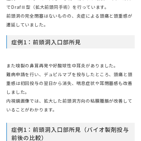
でDrafⅢ型（拡大前頭同手術）を行っています。
前頭洞の完全閉塞はないものの、炎症による頭痛と頭重感が
遷延していました。
症例1：前頭洞入口部所見
また嗅裂の鼻茸再発や好酸球性中耳炎がありました。
難病申請を行い、デュピルマブを投与したところ、頭痛と頭
重感は初回投与の翌日から消失、喘息症状や耳閉塞感も改善
しました。
内視鏡画像では、拡大した前頭洞方向の粘膜腫脹が改善して
いることがわかります。
症例1：前頭洞入口部所見（バイオ製剤投与
前後の比較）