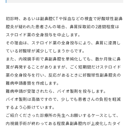
初診時、あるいは副鼻腔CTや採血などの検査で好酸球性副鼻
腔炎が疑われた患者さんの場合、鼻茸採取前の2週間程度は
ステロイド薬の全身投与を中止します。
その理由は、ステロイド薬の全身投与により、鼻茸に浸潤し
ている好酸球が減少してしまうからです。
また、内視鏡手術で鼻副鼻腔を単純化しても、数か月後に鼻
茸が再発することがありますが、ごく短期間だけステロイド
薬の全身投与を行い、反応があるときに好酸球性副鼻腔炎の
難病申請書類を作成します。
難病申請が受理されたら、バイオ製剤を投与します。
バイオ製剤は高価ですので、少しでも患者さんの負担を軽減
するよう心掛けています。
ご紹介くださった診療所の先生へお願いするケースとして、
内視鏡手術が終わってある程度鼻副鼻腔内が上皮化したタイ