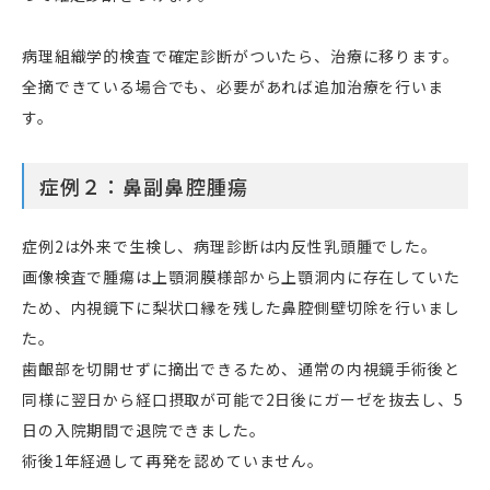
病理組織学的検査で確定診断がついたら、治療に移ります。
全摘できている場合でも、必要があれば追加治療を行いま
す。
症例２：鼻副鼻腔腫瘍
症例2は外来で生検し、病理診断は内反性乳頭腫でした。
画像検査で腫瘍は上顎洞膜様部から上顎洞内に存在していた
ため、内視鏡下に梨状口縁を残した鼻腔側壁切除を行いまし
た。
歯齦部を切開せずに摘出できるため、通常の内視鏡手術後と
同様に翌日から経口摂取が可能で2日後にガーゼを抜去し、5
日の入院期間で退院できました。
術後1年経過して再発を認めていません。