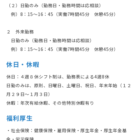
（２）日勤のみ（勤務日・勤務時間は応相談）
例）
8
：
15
～
16
：
45
（実働
7
時間
45
分 休憩
45
分）
２ 外来勤務
日勤のみ（勤務日・勤務時間は応相談）
例）
8
：
15
～
16
：
45
（実働
7
時間
45
分 休憩
45
分）
休日・休暇
休日：４週８休シフト制は、勤務表による
4
週
8
休
日勤のみは、原則、日曜日、土曜日、祝日、年末年始（１２
月２９日〜１月３日）
休暇：年次有給休暇、その他特別休暇有り
福利厚生
・社会保険：健康保険・雇用保険・厚生年金・厚生年金基
金・労災保険