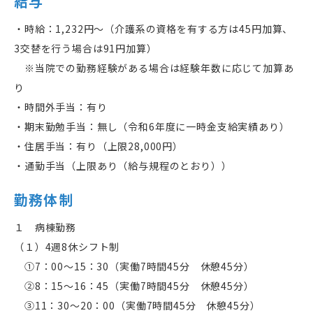
給与
・時給：
1,232
円～（介護系の資格を有する方は
45
円加算、
3
交替を行う場合は
91
円加算）
※当院での勤務経験がある場合は経験年数に応じて加算あ
り
・時間外手当：有り
・期末勤勉手当：無し（令和
6
年度に一時金支給実績あり）
・住居手当：有り（上限
28,000
円）
・通勤手当（上限あり（給与規程のとおり））
勤務体制
１ 病棟勤務
（１）
4
週
8
休シフト制
①
7
：
00
～
15
：
30
（実働
7
時間
45
分 休憩
45
分）
②
8
：
15
～
16
：
45
（実働
7
時間
45
分 休憩
45
分）
③
11
：
30
～
20
：
00
（実働
7
時間
45
分 休憩
45
分）