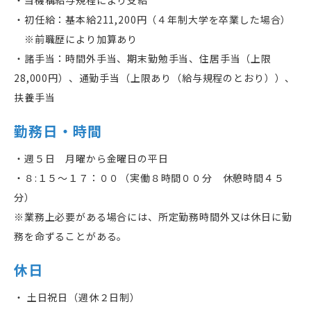
・当機構給与規程により支給
・初任給：基本給
211,200
円（４年制大学を卒業した場合）
※前職歴により加算あり
・諸手当：時間外手当、期末勤勉手当、住居手当（上限
28,000
円）、通勤手当（上限あり（給与規程のとおり））、
扶養手当
勤務日・時間
・週５日 月曜から金曜日の平日
・８
:
１５～１７：００（実働８時間００分 休憩時間４５
分）
※業務上必要がある場合には、所定勤務時間外又は休日に勤
務を命ずることがある。
休日
・ 土日祝日（週休２日制）