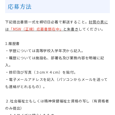
応募方法
下記提出書類一式を締切日必着で郵送すること。
封筒の表に
は
「MSW（正規）応募書類在中」
と朱書き
してください。
1.履歴書
・学歴については高等学校入学年次から記入。
・職歴については施設名、部署名及び業務内容を明確に記
入。
・捺印及び写真（３
cm
×４
cm
）を貼付。
・電子メールアドレスを記入（パソコンからメールを送って
も連絡がとれるもの）。
２
.
社会福祉士もしくは精神保健福祉士資格の写し（有資格者
のみ提出）