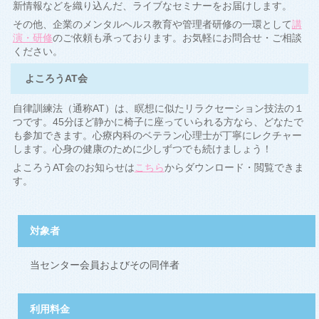
新情報などを織り込んだ、ライブなセミナーをお届けします。
その他、企業のメンタルヘルス教育や管理者研修の一環として
講
演・研修
のご依頼も承っております。お気軽にお問合せ・ご相談
ください。
よころうAT会
自律訓練法（通称AT）は、瞑想に似たリラクセーション技法の１
つです。45分ほど静かに椅子に座っていられる方なら、どなたで
も参加できます。心療内科のベテラン心理士が丁寧にレクチャー
します。心身の健康のために少しずつでも続けましょう！
よころうAT会のお知らせは
こちら
からダウンロード・閲覧できま
す。
対象者
当センター会員およびその同伴者
利用料金