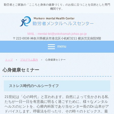
勤労者とご家族の「こころと身体の健康づくり」のお役に立つことを目的とした専門
機関です。
MAIL：mental-tel@yokohamah.johas.go.jp
〒222-0036 神奈川県横浜市港北区小机町3211 横浜労災病院9階
トップ
›
プログラム案内
›
心身健康セミナー
心身健康セミナー
ストレス時代のヘルシーライフ
21世紀は「心の時代」と言われます。自然によって生かされる私
たちが一日一日を有意義に明るく過ごすために、様々なメンタル
ヘルスのヒントを、心療内科医であり当センター長のDr.山本がア
ドバイスします。呼吸法を行ったり、その時々のトピックス、最